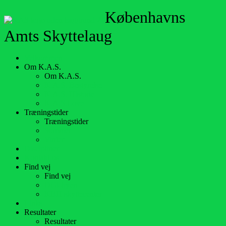
Københavns
Amts Skyttelaug
Velkommen
Om K.A.S.
Om K.A.S.
K.A.S. Bestyrelse
K.A.S. Historie
K.A.S.Love
Træningstider
Træningstider
Sommer
Vinter
Discipliner
Kontakt os
Find vej
Find vej
DGI-byen
KBH skyttecenter
Links
Resultater
Resultater